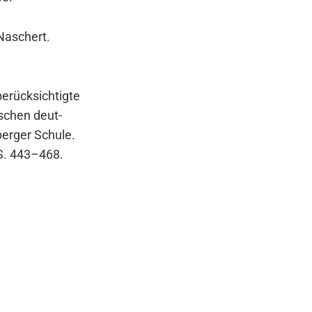
o Naschert.
­rück­sich­tig­te
i­schen deut­
ber­ger Schu­le.
 S. 443–468.