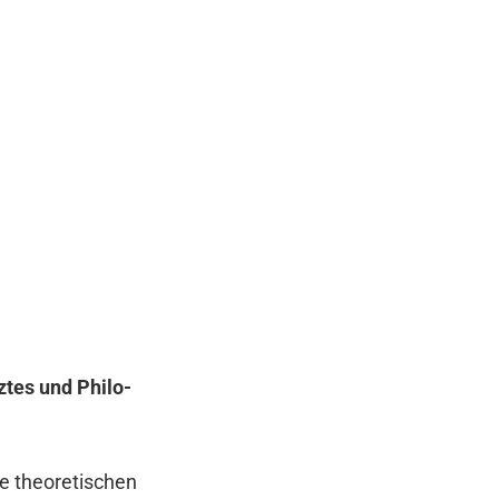
­tes und Phi­lo­
 theo­re­ti­schen