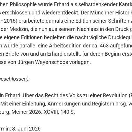
chen Phi­lo­so­phie wur­de Erhard als selbst­den­ken­der Kan­ti
s erschlos­sen und wie­der­ent­deckt. Der Münch­ner His­to­ri
015) erar­bei­te­te damals eine Edi­ti­on sei­ner Schrif­ten z
 der Medi­zin, die nun aus sei­nem Nach­lass in den Druck 
re eige­ne Edi­tio­nen beglei­ten die nach­träg­li­che Druck­le­
wur­de par­al­lel eine Arbeits­edi­ti­on der ca. 463 auf­ge­fu
n Brie­fe von und an Erhard erstellt, für deren Beginn ers­t
s­se von Jür­gen Wey­en­schops vor­la­gen.
bge­schlos­sen):
 Erhard: Über das Recht des Volks zu einer Revo­lu­ti­on (Ph
 Mit einer Ein­lei­tung, Anmer­kun­gen und Regis­tern hrsg. 
urg: Mei­ner 2026. XCVIII, 140 S.
r­min: 8. Juni 2026