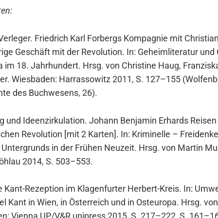
ten:
Ver­le­ger. Fried­rich Karl For­bergs Kom­pa­gnie mit Chris­ti­a
­ge Geschäft mit der Revo­lu­ti­on. In: Geheim­li­te­ra­tur u
a im 18. Jahr­hun­dert. Hrsg. von Chris­ti­ne Haug, Fran­zis­
er. Wies­ba­den: Har­ras­so­witz 2011, S. 127–155 (Wol­fen­büt
­te des Buch­we­sens, 26).
g und Ideen­zir­ku­la­ti­on. Johann Ben­ja­min Erhards Rei­se
schen Revo­lu­ti­on [mit 2 Kar­ten]. In: Kri­mi­nel­le – Frei­den­
Unter­grunds in der Frü­hen Neu­zeit. Hrsg. von Mar­tin Mu
Böhlau 2014, S. 503–553.
 Kant-Rezep­ti­on im Kla­gen­fur­ter Her­bert-Kreis. In: Umw
 Kant in Wien, in Öster­reich und in Ost­eu­ro­pa. Hrsg. von V
­gen: Vien­na UP/V&R uni­press 2015, S. 217–222, S. 161–1