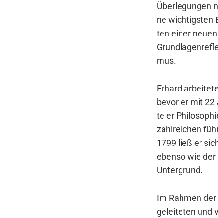
Über­le­gun­gen 
ne wich­tigs­ten B
ten einer neu­en
Grund­la­gen­re­f
mus.
Erhard arbei­te­t
bevor er mit 22 
te er Phi­lo­so­p
zahl­rei­chen füh
1799 ließ er sich
eben­so wie der F
Unter­grund.
Im Rah­men der v
gelei­te­ten und v