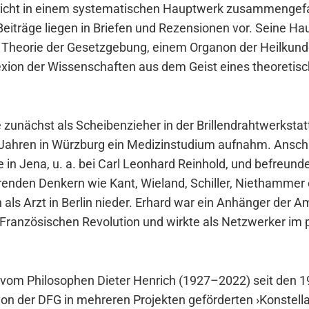
nicht in einem sys­te­ma­ti­schen Haupt­werk zusam­men­ge­
ei­trä­ge lie­gen in Brie­fen und Rezen­sio­nen vor. Sei­ne Haup
 Theo­rie der Gesetz­ge­bung, einem Orga­non der Heil­kun­
le­xi­on der Wis­sen­schaf­ten aus dem Geist eines theo­re­ti­sc
e zunächst als Schei­ben­zie­her in der Bril­len­draht­werk­stat
Jah­ren in Würz­burg ein Medi­zin­stu­di­um auf­nahm. Anschl
hie in Jena, u. a. bei Carl Leon­hard Rein­hold, und befreun­de
­ren­den Den­kern wie Kant, Wie­land, Schil­ler, Niet­ham­mer
 als Arzt in Ber­lin nie­der. Erhard war ein Anhän­ger der Ame
ran­zö­si­schen Revo­lu­ti­on und wirk­te als Netz­wer­ker im p
om Phi­lo­so­phen Die­ter Hen­rich (1927–2022) seit den 1
on der DFG in meh­re­ren Pro­jek­ten geför­der­ten ›Kon­stel­la­