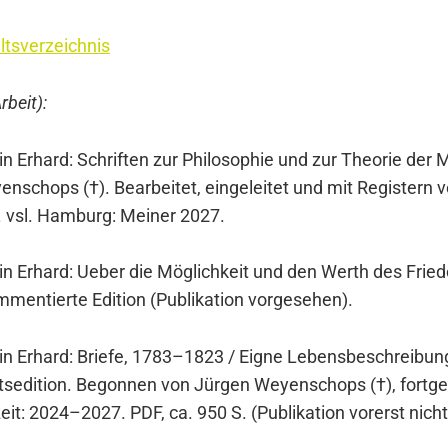
ltsverzeichnis
Arbeit):
 Erhard: Schrif­ten zur Phi­lo­so­phie und zur Theo­rie der M
n­schops (†). Bear­bei­tet, ein­ge­lei­tet und mit Regis­tern 
 vsl. Ham­burg: Mei­ner 2027.
n Erhard: Ueber die Mög­lich­keit und den Werth des Frie­de
men­tier­te Edi­ti­on (Publi­ka­ti­on vor­ge­se­hen).
n Erhard: Brie­fe, 1783–1823 / Eig­ne Lebens­be­schrei­bu
ts­edi­ti­on. Begon­nen von Jür­gen Wey­en­schops (†), fort­ge
it: 2024–2027. PDF, ca. 950 S. (Publi­ka­ti­on vor­erst nicht 