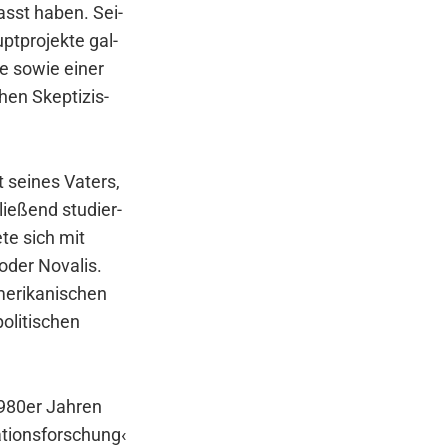
fasst haben. Sei­
t­pro­jek­te gal­
de sowie einer
hen Skep­ti­zis­
t sei­nes Vaters,
ie­ßend stu­dier­
­te sich mit
 oder Nova­lis.
­ri­ka­ni­schen
oli­ti­schen
980er Jah­ren
ti­ons­for­schung‹