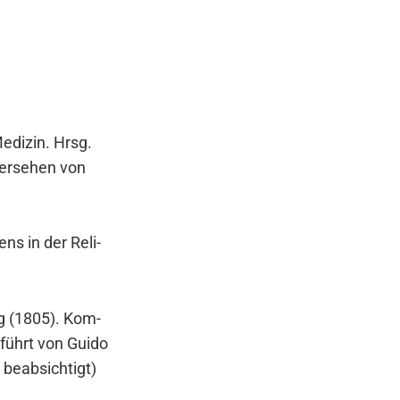
edi­zin. Hrsg.
ver­se­hen von
ns in der Reli­
ng (1805). Kom­
­führt von Gui­do
beab­sich­tigt)