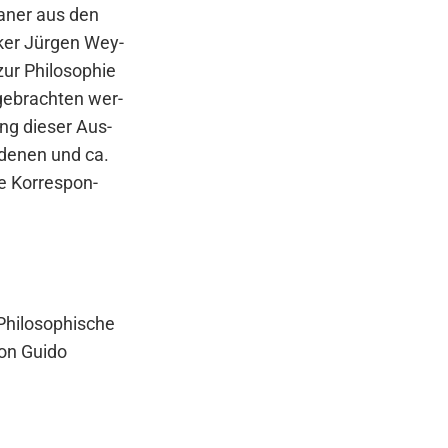
­a­ner aus den
­ker Jür­gen Wey­
ur Phi­lo­so­phie
gebrach­ten wer­
gung die­ser Aus­
n­de­nen und ca.
e Kor­re­spon­
i­lo­so­phi­sche
von Gui­do