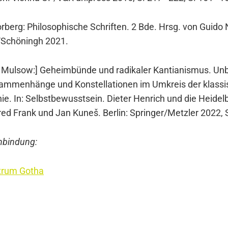
or­berg: Phi­lo­so­phi­sche Schrif­ten. 2 Bde. Hrsg. von Gui­d
ll/Schöningh 2021.
 Mul­sow:] Geheim­bün­de und radi­ka­ler Kan­ti­a­nis­mus. Unbe
­sam­men­hän­ge und Kon­stel­la­tio­nen im Umkreis der klas­s
hie. In: Selbst­be­wusst­sein. Die­ter Hen­rich und die Hei­del­
red Frank und Jan Kun­eš. Ber­lin: Springer/Metzler 2022,
 Anbin­dung:
­trum Gotha