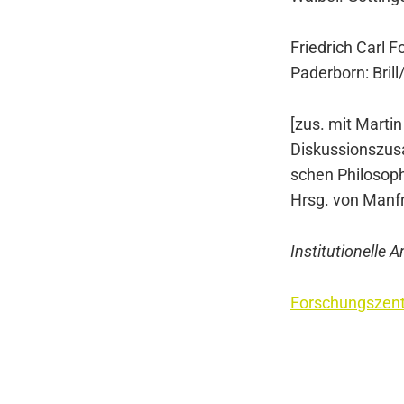
Fried­rich Carl F
Pader­born: Bri
[zus. mit Mar­tin
Dis­kus­si­ons­zu
schen Phi­lo­so­p
Hrsg. von Man­f
Insti­tu­tio­nel­le
For­schungs­zen