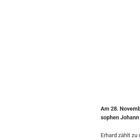
Am 28. Novem­ber
so­phen Johann 
Erhard zählt zu d