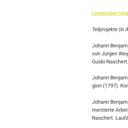
Leseprobe/Inha
Teil­pro­jek­te (in 
Johann Ben­ja­min
von Jür­gen Wey­e
Gui­do Naschert.
Johann Ben­ja­mi
gi­on (1797). Kom­
Johann Ben­ja­mi
men­tier­te Arbei
Naschert. Lauf­ze