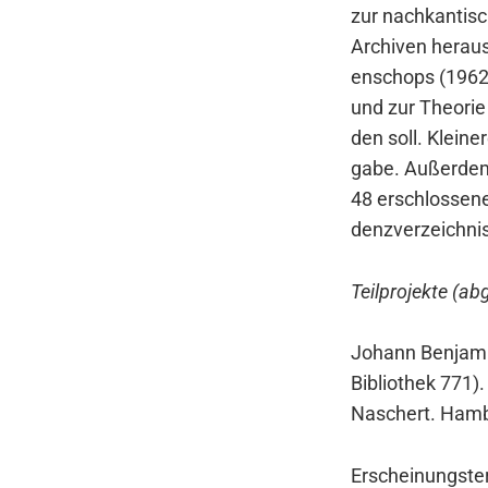
zur nach­kan­ti­s
Archi­ven her­au
en­schops (1962–2
und zur Theo­rie
den soll. Klei­ne­
ga­be. Außer­dem 
48 erschlos­se­ne
denz­ver­zeich­ni
Teil­pro­jek­te (a
Johann Ben­ja­min
Biblio­thek 771).
Naschert. Ham­b
Erschei­nungs­te