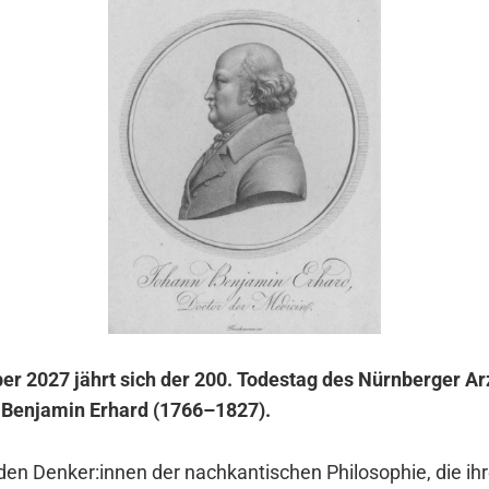
 2027 jährt sich der 200. Todes­tag des Nürn­ber­ger Arz
Ben­ja­min Erhard (1766–1827).
en Denker:innen der nach­kan­ti­schen Phi­lo­so­phie, die ihre