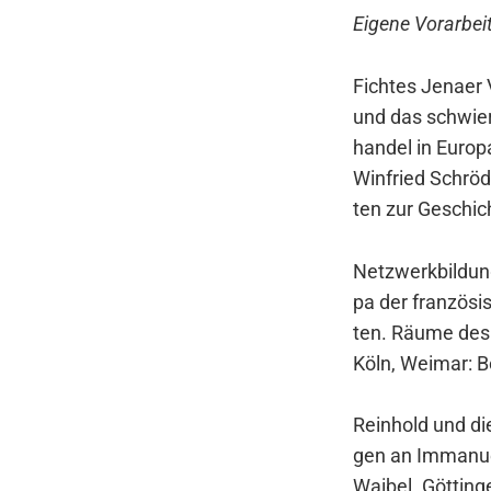
Eige­ne Vor­ar­bei­
Fich­tes Jena­er 
und das schwie­ri
han­del in Euro­p
Win­fried Schrö­d
ten zur Geschich
Netz­werk­bil­dun
pa der fran­zö­si­
ten. Räu­me des 
Köln, Wei­mar: 
Rein­hold und die
gen an Imma­nu­el
Waibel. Göt­tin