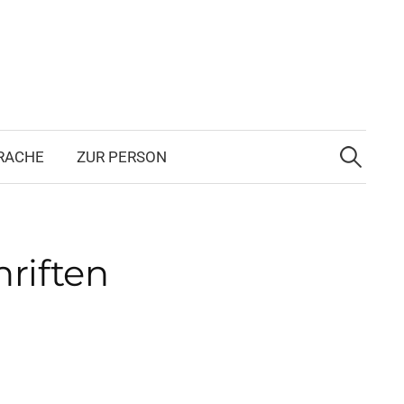
Suchen
nach:
RA­CHE
ZUR PER­SON
rif­ten