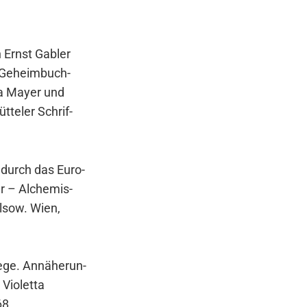
n Ernst Gab­ler
nd Geheim­buch­
ka May­er und
­te­ler Schrif­
n durch das Euro­
ker – Alche­mis­
l­sow. Wien,
e­ge. Annä­he­run­
io­let­ta
68.