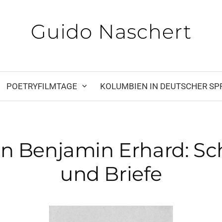
Guido Naschert
POET­RY­FILM­TA­GE
KOLUM­BI­EN IN DEUT­SCHER SP
 Ben­ja­min Erhard: Sch
und Brie­fe