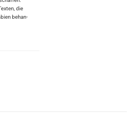
­schaf­fen.
Tex­ten, die
bi­en behan­