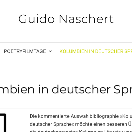
Guido Naschert
POET­RY­FILM­TA­GE
KOLUM­BI­EN IN DEUT­SCHER SP
­bi­en in deut­scher Sp
Die kom­men­tier­te Aus­wahl­bi­blio­gra­phie »Kolu
deut­scher Spra­che« möch­te einen bes­se­ren Ü