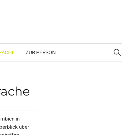
Suchen
nach:
RA­CHE
ZUR PER­SON
ra­che
m­bi­en in
ber­blick über