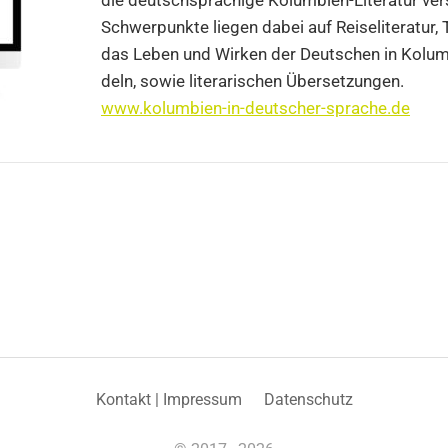
die deutsch­spra­chi­ge Kolum­bi­en-Lite­ra­tur ver
Schwer­punk­te lie­gen dabei auf Rei­se­li­te­ra­tur, 
das Leben und Wir­ken der Deut­schen in Kolum­
deln, sowie lite­ra­ri­schen Über­set­zun­gen.
www.kolumbien-in-deutscher-sprache.de
Kon­takt | Impres­sum
Daten­schutz