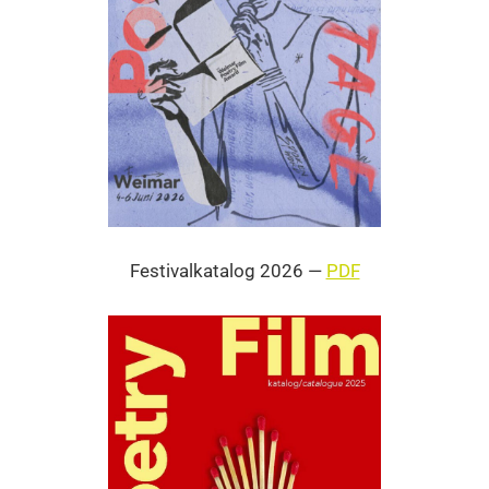
Fes­ti­val­ka­ta­log 2026 —
PDF