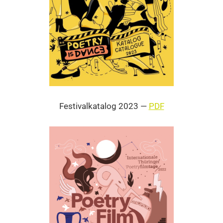
Fes­ti­val­ka­ta­log 2023 —
PDF