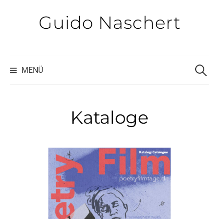
Zum
Guido Naschert
Inhalt
überspringen
Suchen
nach:
MENÜ
Kata­lo­ge