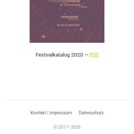
Fes­ti­val­ka­ta­log 2020 —
PDF
Kon­takt | Impres­sum
Daten­schutz
© 2017–2026